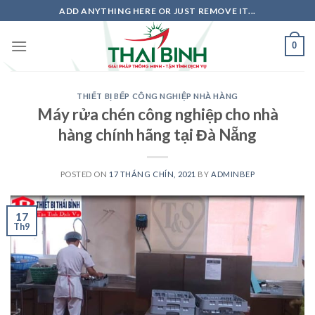
Skip
ADD ANYTHING HERE OR JUST REMOVE IT...
to
content
0
THIẾT BỊ BẾP CÔNG NGHIỆP NHÀ HÀNG
Máy rửa chén công nghiệp cho nhà
hàng chính hãng tại Đà Nẵng
POSTED ON
17 THÁNG CHÍN, 2021
BY
ADMINBEP
17
Th9