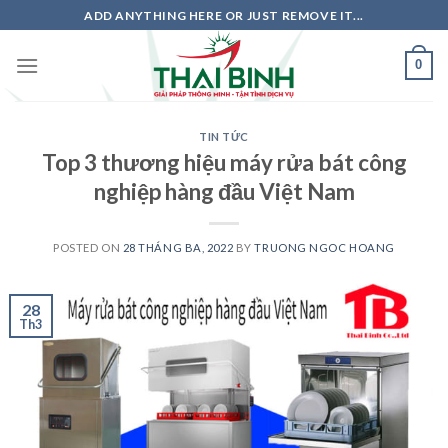
Skip
ADD ANYTHING HERE OR JUST REMOVE IT...
to
content
0
TIN TỨC
Top 3 thương hiệu máy rửa bát công
nghiệp hàng đầu Việt Nam
POSTED ON
28 THÁNG BA, 2022
BY
TRUONG NGOC HOANG
28
Th3