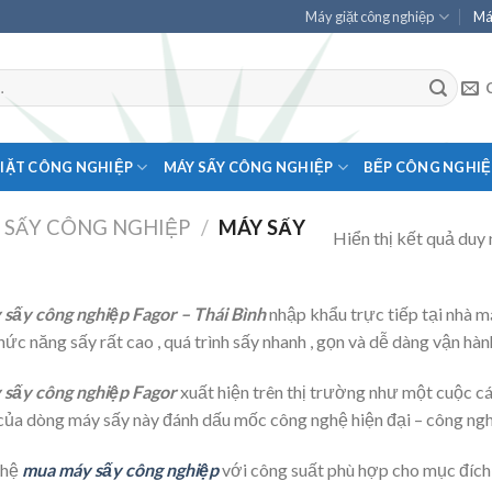
Máy giặt công nghiệp
Má
IẶT CÔNG NGHIỆP
MÁY SẤY CÔNG NGHIỆP
BẾP CÔNG NGHIỆ
 SẤY CÔNG NGHIỆP
/
MÁY SẤY
Hiển thị kết quả duy 
sấy công nghiệp Fagor
– Thái Bình
nhập khẩu trực tiếp tại nhà 
hức năng sấy rất cao , quá trình sấy nhanh , gọn và dễ dàng vận hành
sấy công nghiệp Fagor
xuất hiện trên thị trường như một cuộc cá
của dòng máy sấy này đánh dấu mốc công nghệ hiện đại – công nghệ
 hệ
mua máy sấy công nghiệp
với công suất phù hợp cho mục đích 