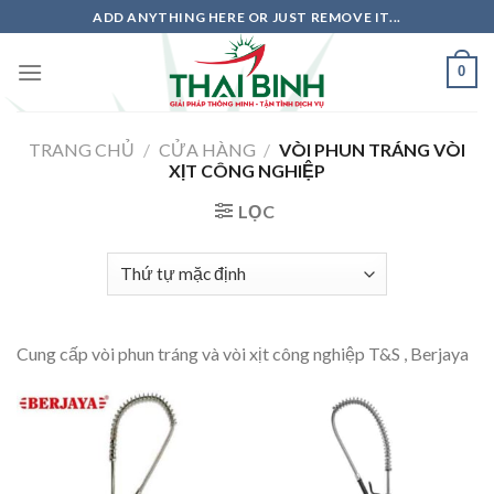
Skip
ADD ANYTHING HERE OR JUST REMOVE IT...
to
content
0
TRANG CHỦ
/
CỬA HÀNG
/
VÒI PHUN TRÁNG VÒI
XỊT CÔNG NGHIỆP
LỌC
Cung cấp vòi phun tráng và vòi xịt công nghiệp T&S , Berjaya