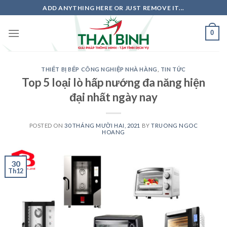
Skip
ADD ANYTHING HERE OR JUST REMOVE IT...
to
content
0
THIẾT BỊ BẾP CÔNG NGHIỆP NHÀ HÀNG
,
TIN TỨC
Top 5 loại lò hấp nướng đa năng hiện
đại nhất ngày nay
POSTED ON
30 THÁNG MƯỜI HAI, 2021
BY
TRUONG NGOC
HOANG
30
Th12