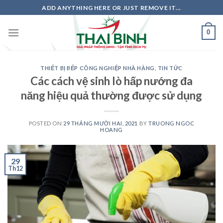
Skip
ADD ANYTHING HERE OR JUST REMOVE IT...
to
content
0
THIẾT BỊ BẾP CÔNG NGHIỆP NHÀ HÀNG
,
TIN TỨC
Các cách vệ sinh lò hấp nướng đa
năng hiệu quả thường được sử dụng
POSTED ON
29 THÁNG MƯỜI HAI, 2021
BY
TRUONG NGOC
HOANG
29
Th12