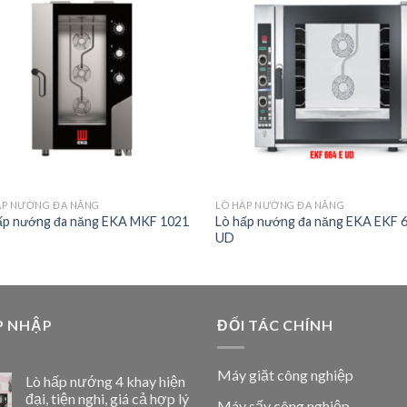
ẤP NƯỚNG ĐA NĂNG
LÒ HẤP NƯỚNG ĐA NĂNG
ấp nướng đa năng EKA MKF 1021
Lò hấp nướng đa năng EKA EKF 
UD
P NHẬP
ĐỐI TÁC CHÍNH
Máy giặt công nghiệp
Lò hấp nướng 4 khay hiện
đại, tiện nghi, giá cả hợp lý
Máy sấy công nghiệp