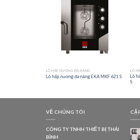
LÒ HẤP NƯỚNG ĐA NĂNG
LÒ H
Lò h
Lò hấp nướng đa năng EKA MKF 621 S
S
VỀ CHÚNG TÔI
CẬ
CÔNG TY TNHH THIẾT BỊ THÁI
BÌNH