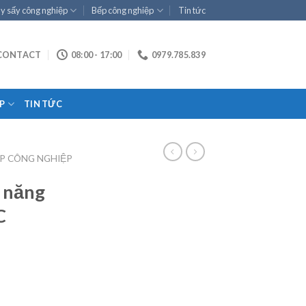
y sấy công nghiệp
Bếp công nghiệp
Tin tức
CONTACT
08:00 - 17:00
0979.785.839
P
TIN TỨC
P CÔNG NGHIỆP
 năng
C