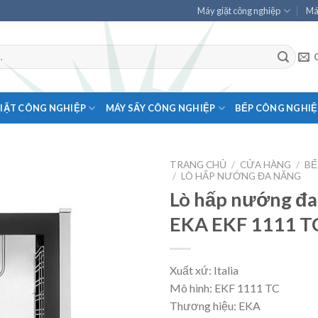
Máy giặt công nghiệp
Má
IẶT CÔNG NGHIỆP
MÁY SẤY CÔNG NGHIỆP
BẾP CÔNG NGHIỆ
TRANG CHỦ
/
CỬA HÀNG
/
BẾ
/
LÒ HẤP NƯỚNG ĐA NĂNG
Lò hấp nướng đa
EKA EKF 1111 T
Xuất xứ: Italia
Mô hình: EKF 1111 TC
Thương hiệu: EKA